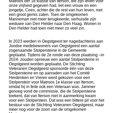
Matroos der 1e klasse van Iterson, die zijn leven voor
onze vrijheid gegeven had, liet een vrouw en een
jongetje, Cees, achter die de rest van hun leven, met
een groot gemis zaten. Toen de omgekomen
Marineman niet meer terugkeerde, verhuisde zijn
weduwe van Den Helder naar Den Haag. Wonen in
Den Helder had toen niet meer zo veel zin.
In 2023 werden in Oegstgeest ter nagedachtenis aan
Joodse medebewoners van Oegstgeest een aantal
zogenaamde Stolpersteine in de Gemeente
geplaatst. Tijdens de 2e ronde van deze plaatsing –in
2024- zouden opnieuw een aantal Stolpersteine in
Oegstgeest worden geplaatst. De Stichting
Veteranen Oegstgeest sponsorde één van deze
Stolpersteine en op aanraden van het Comité
Herdenken en Vieren werd gekozen voor een
Stolperstein voor Matroos 1e klasse van Iterson,
omdat hij in feite ook een Veteraan was. Jammer
genoeg vond de commissie, die de Stolpersteine
toekent, dat van Iterson niet in aanmerking kwam
voor een Stolperstein. Dat was een bittere pil voor het
bestuur van de Stichting Veteranen Oegstgeest, maar
meer nog voor de zoon van de omgekomen