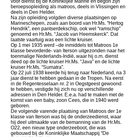
voor dienst bij de Koninklijke Marine en begon zijn
beroepsopleiding als matroos, deels in Vlissingen en
deels in Den Helder.
Na zijn opleiding volgden diverse plaatsingen op
Marineschepen, zoals aan boord van Hr.Ms. “Hertog
Hendrik”, een pantserdekschip, ook wel “ramschip”
genoemd en Hr.Ms. “Jacob van Heemskerck”. Dat
laatste vaartuig was een lichte kruiser.
Op 1 mei 1935 werd –de inmiddels tot Matroos 1e
klasse bevorderde- van Iterson uitgezonden naar het
toenmalige Nederlands-Indië, waar hij o.m. dienst
deed op de lichte kruiser Hr.Ms. “Java” en de lichte
kruiser Hr.Ms. “Sumatra”.
Op 22 juli 1938 keerde hij terug naar Nederland, na 3
jaar dienst te hebben gedaan in de Tropen. Na eerst
in de Regentesselaan nr. 2 in Oegstgeest gewoond
te hebben, vestigde hij zich nu op verschillende
adressen in Den Helder. E.e.a. had te maken met de
komst van een baby, zoon Cees, die in 1940 werd
geboren.
De volgende varende plaatsing van Matroos der 1e
klasse van Iterson was bij de onderzeedienst, waar
hij deel uitmaakte van de bemanning van de Hr.Ms.
O22, een nieuw type onderzeeboot, die was
gebouwd bij de Koninklijke Maatschappij “De