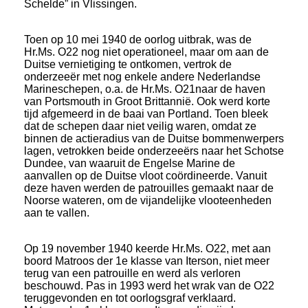
Schelde” in Vlissingen.
Toen op 10 mei 1940 de oorlog uitbrak, was de
Hr.Ms. O22 nog niet operationeel, maar om aan de
Duitse vernietiging te ontkomen, vertrok de
onderzeeër met nog enkele andere Nederlandse
Marineschepen, o.a. de Hr.Ms. O21naar de haven
van Portsmouth in Groot Brittannië. Ook werd korte
tijd afgemeerd in de baai van Portland. Toen bleek
dat de schepen daar niet veilig waren, omdat ze
binnen de actieradius van de Duitse bommenwerpers
lagen, vetrokken beide onderzeeërs naar het Schotse
Dundee, van waaruit de Engelse Marine de
aanvallen op de Duitse vloot coördineerde. Vanuit
deze haven werden de patrouilles gemaakt naar de
Noorse wateren, om de vijandelijke vlooteenheden
aan te vallen.
Op 19 november 1940 keerde Hr.Ms. O22, met aan
boord Matroos der 1e klasse van Iterson, niet meer
terug van een patrouille en werd als verloren
beschouwd. Pas in 1993 werd het wrak van de O22
teruggevonden en tot oorlogsgraf verklaard.