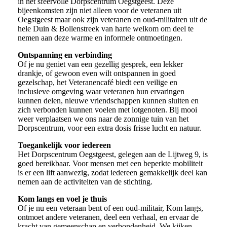
in het sfeervolle Dorpscentrum Oegstgeest. Deze
bijeenkomsten zijn niet alleen voor de veteranen uit
Oegstgeest maar ook zijn veteranen en oud-militairen uit de
hele Duin & Bollenstreek van harte welkom om deel te
nemen aan deze warme en informele ontmoetingen.
Ontspanning en verbinding
Of je nu geniet van een gezellig gesprek, een lekker
drankje, of gewoon even wilt ontspannen in goed
gezelschap, het Veteranencafé biedt een veilige en
inclusieve omgeving waar veteranen hun ervaringen
kunnen delen, nieuwe vriendschappen kunnen sluiten en
zich verbonden kunnen voelen met lotgenoten. Bij mooi
weer verplaatsen we ons naar de zonnige tuin van het
Dorpscentrum, voor een extra dosis frisse lucht en natuur.
Toegankelijk voor iedereen
Het Dorpscentrum Oegstgeest, gelegen aan de Lijtweg 9, is
goed bereikbaar. Voor mensen met een beperkte mobiliteit
is er een lift aanwezig, zodat iedereen gemakkelijk deel kan
nemen aan de activiteiten van de stichting.
Kom langs en voel je thuis
Of je nu een veteraan bent of een oud-militair, Kom langs,
ontmoet andere veteranen, deel een verhaal, en ervaar de
kracht van gemeenschap en verbondenheid. We kijken